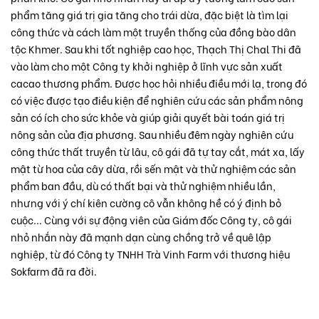
phẩm tăng giá trị gia tăng cho trái dừa, đặc biệt là tìm lại
công thức và cách làm một truyền thống của đồng bào dân
tộc Khmer. Sau khi tốt nghiệp cao học, Thạch Thị Chal Thi đã
vào làm cho một Công ty khởi nghiệp ở lĩnh vực sản xuất
cacao thương phẩm. Được học hỏi nhiều điều mới lạ, trong đó
có việc được tạo điều kiện để nghiên cứu các sản phẩm nông
sản có ích cho sức khỏe và giúp giải quyết bài toán giá trị
nông sản của địa phương. Sau nhiều đêm ngày nghiên cứu
công thức thất truyền từ lâu, cô gái đã tự tay cắt, mát xa, lấy
mật từ hoa của cây dừa, rồi sến mật và thử nghiệm các sản
phẩm ban đầu, dù có thất bại và thử nghiệm nhiều lần,
nhưng với ý chí kiên cường cô vẫn không hề có ý định bỏ
cuộc... Cùng với sự động viên của Giám đốc Công ty, cô gái
nhỏ nhắn này đã mạnh dạn cùng chồng trở về quê lập
nghiệp, từ đó Công ty TNHH Trà Vinh Farm với thương hiệu
Sokfarm đã ra đời.