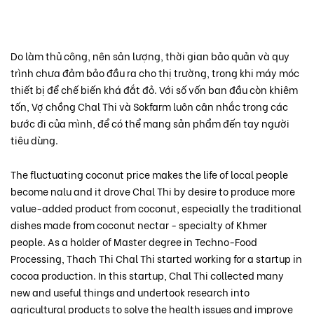
Do làm thủ công, nên sản lượng, thời gian bảo quản và quy
trình chưa đảm bảo đầu ra cho thị trường, trong khi máy móc
thiết bị để chế biến khá đắt đỏ. Với số vốn ban đầu còn khiêm
tốn, Vợ chồng Chal Thi và Sokfarm luôn cân nhắc trong các
bước đi của mình, để có thể mang sản phẩm đến tay người
tiêu dùng.
The fluctuating coconut price makes the life of local people
become nalu and it drove Chal Thi by desire to produce more
value-added product from coconut, especially the traditional
dishes made from coconut nectar - specialty of Khmer
people. As a holder of Master degree in Techno-Food
Processing, Thach Thi Chal Thi started working for a startup in
cocoa production. In this startup, Chal Thi collected many
new and useful things and undertook research into
agricultural products to solve the health issues and improve