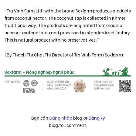
"Tra Vinh Farm Ltd. with the brand Sokfarm produces products
from coconut nectar. The coconut sap is collected in Khmer
traditional way. The products are originated from organic
coconut material area and processed in standardized factory.
This is natural product with no preservatives."
| By Thach Thi Chal Thi Director of Tra Vinh Farm (Sokfarm)
Bạn cần
Đăng nhập
blog.or
Đăng ký
blog.to_comment.