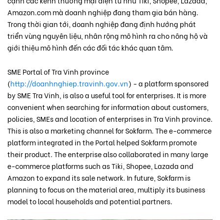
cạnh các kênh thương mại điện tử như Tiki, Shopee, Lazada,
Amazon.com mà doanh nghiệp đang tham gia bán hàng.
Trong thời gian tới, doanh nghiệp đang định hướng phát
triển vùng nguyên liệu, nhân rộng mô hình ra cho nông hộ và
giới thiệu mô hình đến các đối tác khác quan tâm.
SME Portal of Tra Vinh province
(
http://doanhnghiep.travinh.gov.vn
) - a platform sponsored
by SME Tra Vinh, is also a useful tool for enterprises. It is more
convenient when searching for information about customers,
policies, SMEs and location of enterprises in Tra Vinh province.
This is also a marketing channel for Sokfarm. The e-commerce
platform integrated in the Portal helped Sokfarm promote
their product. The enterprise also collaborated in many large
e-commerce platforms such as Tiki, Shopee, Lazada and
Amazon to expand its sale network. In future, Sokfarm is
planning to focus on the material area, multiply its business
model to local households and potential partners.