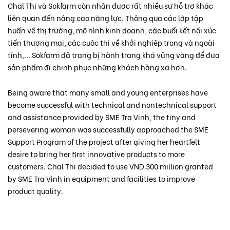
Chal Thi và Sokfarm còn nhận được rất nhiều sự hỗ trợ khác
liên quan đến nâng cao năng lực. Thông qua các lớp tập
huấn về thị trường, mô hình kinh doanh, các buổi kết nối xúc
tiến thương mại, các cuộc thi về khởi nghiệp trong và ngoài
tỉnh,... Sokfarm đã trang bị hành trang khá vững vàng để đưa
sản phẩm đi chinh phục những khách hàng xa hơn.
Being aware that many small and young enterprises have
become successful with technical and nontechnical support
and assistance provided by SME Tra Vinh, the tiny and
persevering woman was successfully approached the SME
Support Program of the project after giving her heartfelt
desire to bring her first innovative products to more
customers. Chal Thi decided to use VND 300 million granted
by SME Tra Vinh in equipment and facilities to improve
product quality.