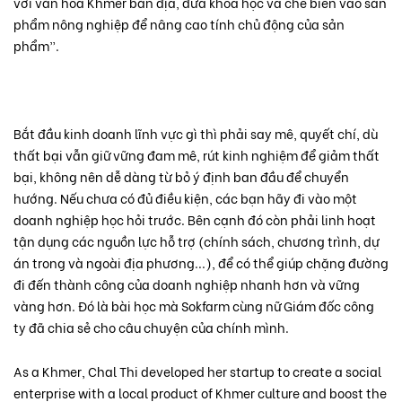
với văn hóa Khmer bản địa, đưa khoa học và chế biến vào sản
phẩm nông nghiệp để nâng cao tính chủ động của sản
phẩm”.
Bắt đầu kinh doanh lĩnh vực gì thì phải say mê, quyết chí, dù
thất bại vẫn giữ vững đam mê, rút kinh nghiệm để giảm thất
bại, không nên dễ dàng từ bỏ ý định ban đầu để chuyển
hướng. Nếu chưa có đủ điều kiện, các bạn hãy đi vào một
doanh nghiệp học hỏi trước. Bên cạnh đó còn phải linh hoạt
tận dụng các nguồn lực hỗ trợ (chính sách, chương trình, dự
án trong và ngoài địa phương...), để có thể giúp chặng đường
đi đến thành công của doanh nghiệp nhanh hơn và vững
vàng hơn. Đó là bài học mà Sokfarm cùng nữ Giám đốc công
ty đã chia sẻ cho câu chuyện của chính mình.
As a Khmer, Chal Thi developed her startup to create a social
enterprise with a local product of Khmer culture and boost the