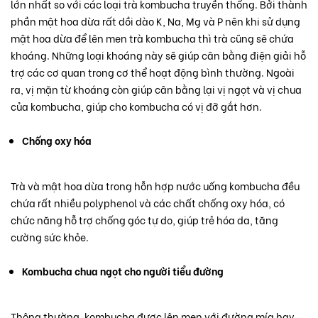
lớn nhất so với các loại trà kombucha truyền thống. Bởi thành
phần mật hoa dừa rất dồi dào K, Na, Mg và P nên khi sử dụng
mật hoa dừa để lên men trà kombucha thì trà cũng sẽ chứa
khoáng. Những loại khoáng này sẽ giúp cân bằng điện giải hỗ
trợ các cơ quan trong cơ thể hoạt động bình thường. Ngoài
ra, vị mặn từ khoáng còn giúp cân bằng lại vị ngọt và vị chua
của kombucha, giúp cho kombucha có vị đỡ gắt hơn.
Chống oxy hóa
Trà và mật hoa dừa trong hỗn hợp nước uống kombucha đều
chứa rất nhiều polyphenol và các chất chống oxy hóa, có
chức năng hỗ trợ chống góc tự do, giúp trẻ hóa da, tăng
cường sức khỏe.
Kombucha chua ngọt cho người tiểu đường
Thông thường, kombucha được lên men với đường mía hay