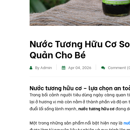
Nước Tương Hữu Cơ So
Quản Cho Bé
By Admin
Apr 04, 2026
Comment (
Nước tương hữu cơ – lựa chọn an to
Trong bối cảnh người tiêu dùng ngày càng quan t
lại ở hương vị mà còn nằm ở thành phần và độ an t
đuổi lối sống lành mạnh,
nước tương hữu cơ
đang dầ
Một trong những sản phẩm nổi bật hiện nay là
nư
được làm từ nguyên liệu tự nhiên và quy trình lên 